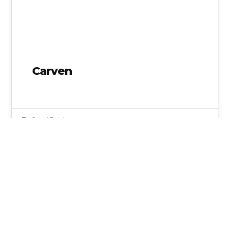
Carven
Garci Taieb