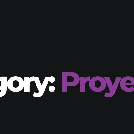
gory:
Proye