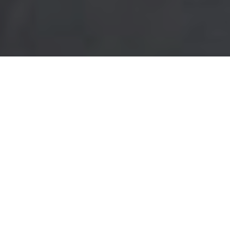
venta al por menor rápida
Fast Retailing
ALMACENAR TEORÍA A
REACTIVO ST