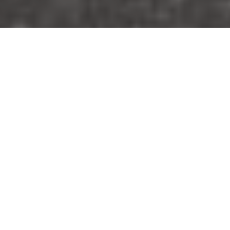
LVMH
LVMH
PATOU
Campaña Ko’leur
CLIENTE