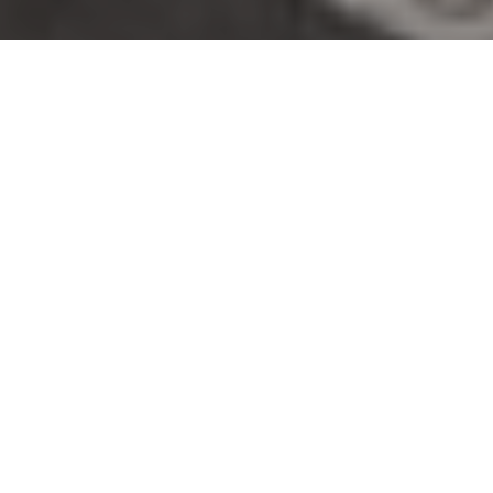
Vilebrequin
Un verano en París,
Niza, Cannes y St
Tropez
Campaña Ko’leur